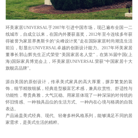
环美家居UNIVERSAL于2007年引进中国市场，现已遍布全国一二
线城市，自成立以来，在国内外屡获嘉奖，2012年至今连续多年获
得被誉为家居界奥斯卡的“尖峰设计奖”走在国际家居时尚潮流生活
前沿，彰显出UNIVERSAL卓越的创新设计能力。2017年环美家居
董事长郭山辉先生正式荣登“美国家居名人堂”，在第36届中国(上
海)国际家具博览会上，环美家居UNIVERSAL荣获“中国家居十大
旗舰店品牌”。
源自美国的原创设计，传承美式家具的高大厚重，摒弃繁复的装
饰，细节精致细腻，经典造型极富艺术感，兼具欣赏性、舒适性与
功能性，尊贵典雅，大气沉稳。用家居体现了一种深深的对传统的
怀旧情感、一种独具品位的生活方式、一种内在心境与格调的自我
表达。
产品涵盖美式经典、现代、轻奢多种风格系列，能够满足不同的居
家需求，是美式生活的精粹。