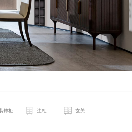
装饰柜
边柜
玄关