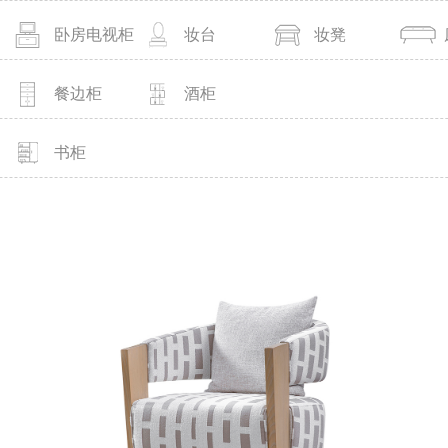
卧房电视柜
妆台
妆凳
餐边柜
酒柜
书柜
MORE