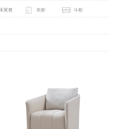
床尾凳
衣柜
斗柜
MORE