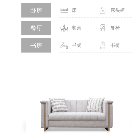
卧房
床
床头柜
餐厅
餐桌
餐椅
书房
书桌
书椅
MORE